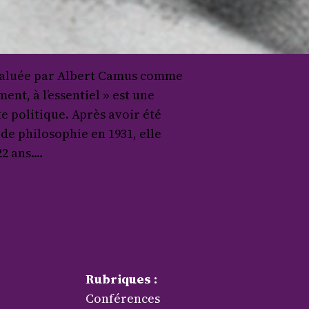
, saluée par Albert Camus comme
ent, à l’essentiel » est une
e politique. Après avoir été
de philosophie en 1931, elle
22 ans.…
Rubriques :
Conférences