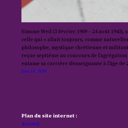
Simone Weil (3 février 1909 – 24 août 1943)
celle qui « allait toujours, comme naturellem
philosophe, mystique chrétienne et militant
reçue septième au concours de l’agrégation 
entame sa carrière d’enseignante à l’âge de 
juin 14, 2024
Plan du site internet :
Accueil