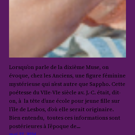
Lorsqu’on parle de la dixième Muse, on
évoque, chez les Anciens, une figure féminine
mystérieuse qui n’est autre que Sappho. Cette
poétesse du VIIe-VIe siècle av. J.-C. était, dit-
on, à la tête d’une école pour jeune fille sur
l’île de Lesbos, d’où elle serait originaire.
Bien entendu, toutes ces informations sont
postérieures à l’époque de…
mai 22, 2024